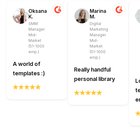
Oksana
Marina
K.
M.
SMM
Digital
Manager
Marketing
Mid-
Manager
Market
Mid-
(51-1000
Market
emp.)
(51-1000
emp.)
A world of
Really handful
templates :)
personal library
L
t
e