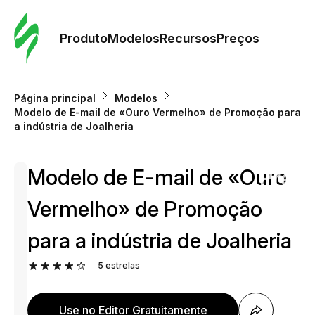
Pedid
Mode
Produto
Modelos
Recursos
Preços
Mode
Página principal
Modelos
Modelo de E-mail de «Ouro Vermelho» de Promoção para
Re
a indústria de Joalheria
Modelo de E-mail de «Ouro
Preç
Vermelho» de Promoção
para a indústria de Joalheria
5
estrelas
Use no Editor Gratuitamente