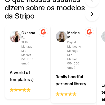
dizem sobre os modelos
da Stripo
Oksana
Marina
K.
M.
SMM
Digital
Manager
Marketing
Mid-
Manager
Market
Mid-
(51-1000
Market
emp.)
(51-1000
emp.)
A world of
Really handful
templates :)
personal library
L
t
e