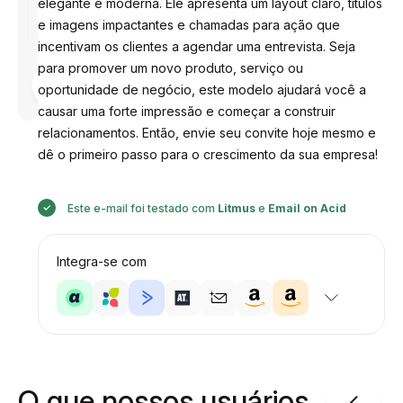
elegante e moderna. Ele apresenta um layout claro, títulos
e imagens impactantes e chamadas para ação que
incentivam os clientes a agendar uma entrevista. Seja
para promover um novo produto, serviço ou
Desenhado
por
oportunidade de negócio, este modelo ajudará você a
Anastasiia
causar uma forte impressão e começar a construir
relacionamentos. Então, envie seu convite hoje mesmo e
dê o primeiro passo para o crescimento da sua empresa!
Este e-mail foi testado com
Litmus
e
Email on Acid
Integra-se com
O que nossos usuários