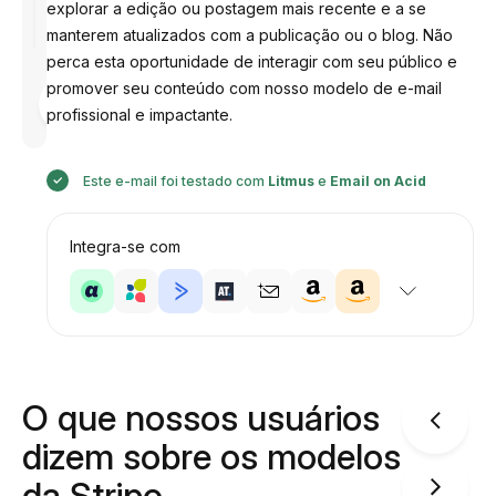
explorar a edição ou postagem mais recente e a se
manterem atualizados com a publicação ou o blog. Não
perca esta oportunidade de interagir com seu público e
promover seu conteúdo com nosso modelo de e-mail
Desenhado
por
profissional e impactante.
Anastasiia
Este e-mail foi testado com
Litmus
e
Email on Acid
Integra-se com
O que nossos usuários
dizem sobre os modelos
da Stripo