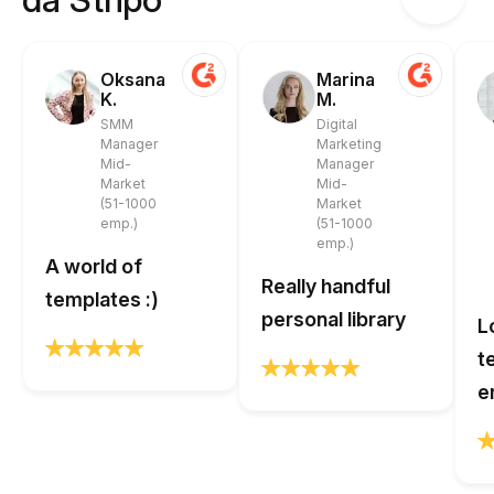
Oksana
Marina
K.
M.
SMM
Digital
Manager
Marketing
Mid-
Manager
Market
Mid-
(51-1000
Market
emp.)
(51-1000
emp.)
A world of
Really handful
templates :)
personal library
L
t
e