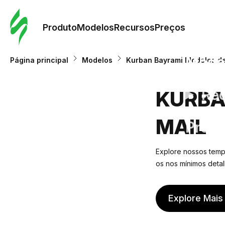
Pedid
Mode
Produto
Modelos
Recursos
Preços
Mode
Página principal
Modelos
Kurban Bayrami Modelos de
Re
KURBA
MAIL
Preç
Explore nossos templ
os nos mínimos deta
Explore Mais