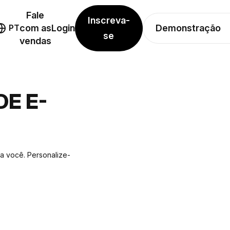
Fale
Inscreva-
Demonstração
PT
com as
Login
se
vendas
E E-
ra você. Personalize-