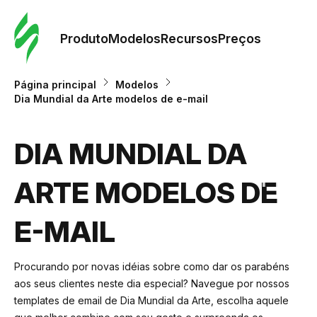
Pedid
Mode
Produto
Modelos
Recursos
Preços
Mode
Página principal
Modelos
Dia Mundial da Arte modelos de e-mail
Re
DIA MUNDIAL DA
Preç
ARTE MODELOS DE
E-MAIL
Procurando por novas idéias sobre como dar os parabéns
aos seus clientes neste dia especial? Navegue por nossos
templates de email de Dia Mundial da Arte, escolha aquele