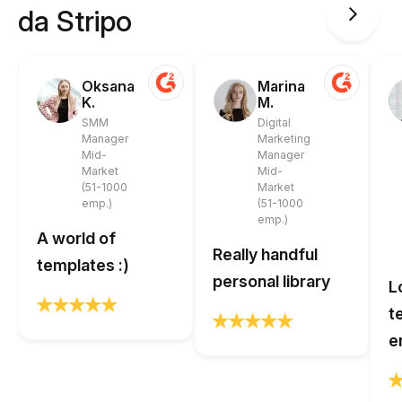
da Stripo
Oksana
Marina
K.
M.
SMM
Digital
Manager
Marketing
Mid-
Manager
Market
Mid-
(51-1000
Market
emp.)
(51-1000
emp.)
A world of
Really handful
templates :)
personal library
L
t
e