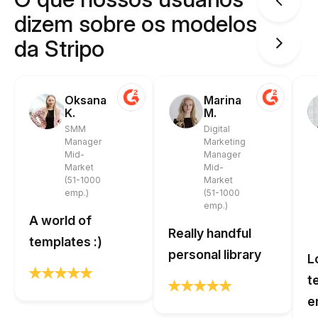
dizem sobre os modelos
da Stripo
Oksana
Marina
K.
M.
SMM
Digital
Manager
Marketing
Mid-
Manager
Market
Mid-
(51-1000
Market
emp.)
(51-1000
emp.)
A world of
Really handful
templates :)
personal library
L
t
e