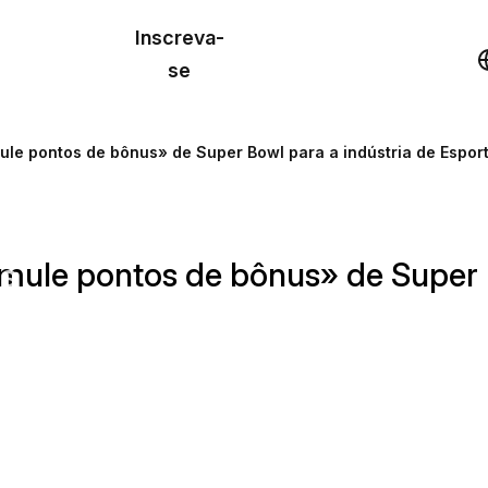
o de
Inscreva-
lo
Demonstração
se
los
le pontos de bônus» de Super Bowl para a indústria de Espor
cursos
ule pontos de bônus» de Super B
os