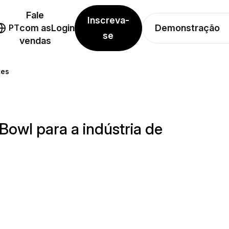
Fale
Inscreva-
Demonstração
PT
com as
Login
se
vendas
tes
owl para a indústria de