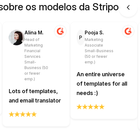
sobre os modelos da Stripo
Alina M.
Pooja S.
P
Head of
Marketing
Marketing
Associate
Financial
Small-Business
Services
(50 or fewer
Small-
emp.)
Business (50
or fewer
An entire universe
emp.)
of templates for all
Lots of templates,
needs :)
and email translator