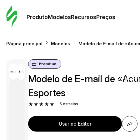
Pedid
Mode
Produto
Modelos
Recursos
Preços
Mode
Página principal
Modelos
Modelo de E-mail de «Acumu
Re
Modelo de E-mail de «Acum
Preç
Esportes
5
estrelas
Usar no Editor