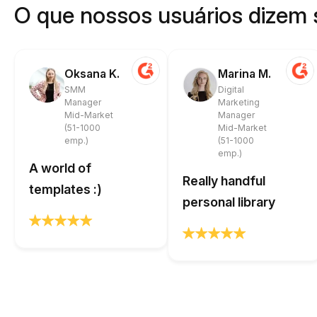
O que nossos usuários dizem 
Oksana K.
Marina M.
SMM
Digital
Manager
Marketing
Mid-Market
Manager
(51-1000
Mid-Market
emp.)
(51-1000
emp.)
A world of
Really handful
templates :)
personal library