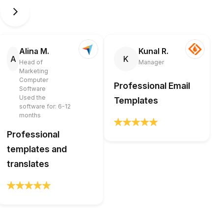
Alina M.
Kunal R.
A
K
Head of
Manager
Marketing
Computer
Professional Email
Software
Used the
Templates
software for: 6-12
months
Professional
templates and
translates