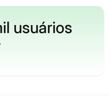
il usuários
o