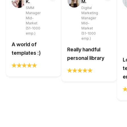
K.
M.
SMM
Digital
Manager
Marketing
Mid-
Manager
Market
Mid-
(51-1000
Market
emp.)
(51-1000
emp.)
A world of
Really handful
templates :)
personal library
L
t
e