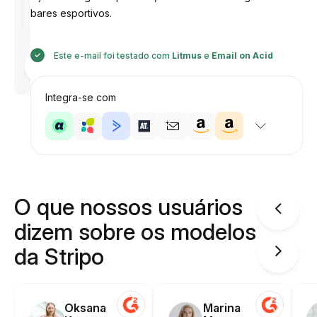
bares esportivos.
Este e-mail foi testado com
Litmus
e
Email on Acid
Desenhado
por
Anastasiia
Integra-se com
O que nossos usuários
dizem sobre os modelos
da Stripo
Oksana
Marina