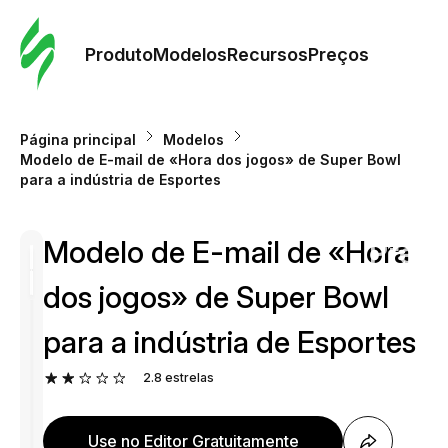
Pedid
Mode
Produto
Modelos
Recursos
Preços
Mode
Página principal
Modelos
Modelo de E-mail de «Hora dos jogos» de Super Bowl
Re
para a indústria de Esportes
Modelo de E-mail de «Hora
Preç
dos jogos» de Super Bowl
para a indústria de Esportes
2.8
estrelas
Use no Editor Gratuitamente