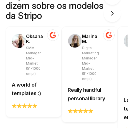
dizem sobre os modelos
da Stripo
Oksana
Marina
K.
M.
SMM
Digital
Manager
Marketing
Mid-
Manager
Market
Mid-
(51-1000
Market
emp.)
(51-1000
emp.)
A world of
Really handful
templates :)
personal library
L
t
e