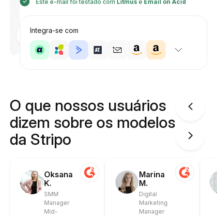
Este e-mail foi testado com
Litmus
e
Email on Acid
Desenhado
Integra-se com
por
Anastasiia
O que nossos usuários
dizem sobre os modelos
da Stripo
Oksana
Marina
K.
M.
SMM
Digital
Manager
Marketing
Mid-
Manager