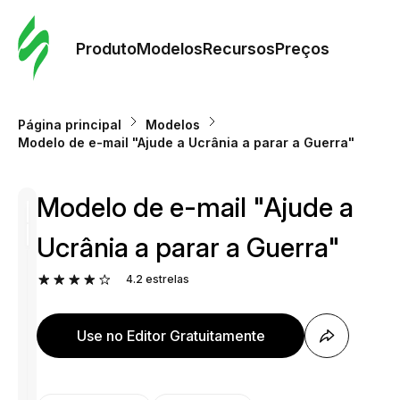
Pedid
Mode
Produto
Modelos
Recursos
Preços
Mode
Página principal
Modelos
Modelo de e-mail "Ajude a Ucrânia a parar a Guerra"
Re
Modelo de e-mail "Ajude a
Preç
Ucrânia a parar a Guerra"
4.2
estrelas
Use no Editor Gratuitamente