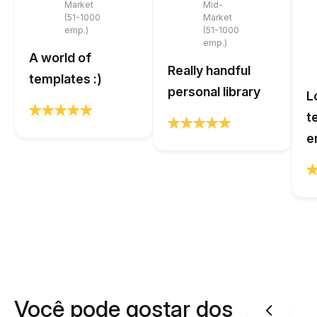
Market
Mid-
(51-1000
Market
emp.)
(51-1000
emp.)
A world of
Really handful
templates :)
personal library
L
t
e
Você pode gostar dos