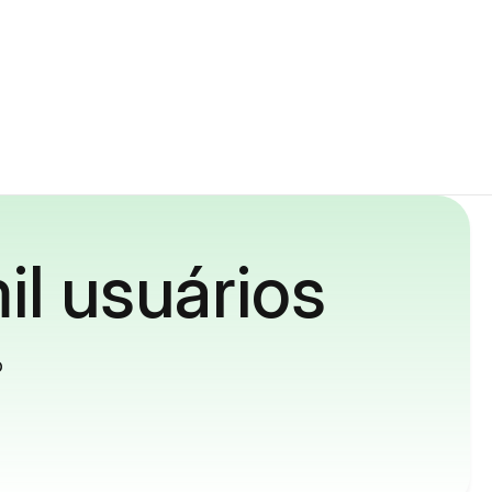
il usuários
o