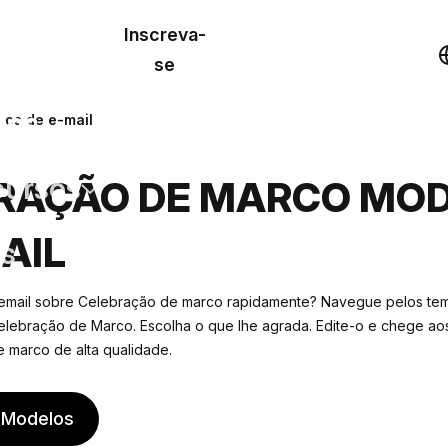
o de
Inscreva-
lo
Demonstração
se
los
os de e-mail
cursos
RAÇÃO DE MARCO MO
AIL
os
 email sobre Celebração de marco rapidamente? Navegue pelos tem
elebração de Marco. Escolha o que lhe agrada. Edite-o e chege aos
 marco de alta qualidade.
 Modelos