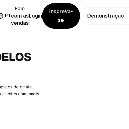
Fale
Inscreva-
Demonstração
PT
com as
Login
se
vendas
DELOS
plates de emails
 clientes com emails