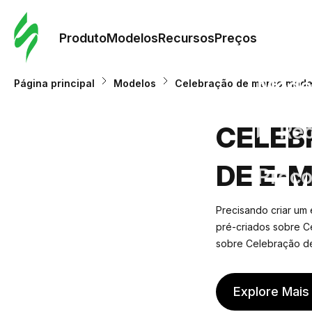
Pedid
Mode
Produto
Modelos
Recursos
Preços
Mode
Página principal
Modelos
Celebração de marco model
Re
CELEB
DE E-M
Preç
Precisando criar um
pré-criados sobre C
sobre Celebração de
Explore Mais