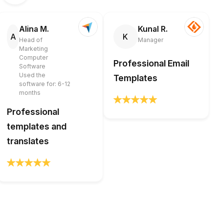
Alina M.
Kunal R.
A
K
Head of
Manager
Marketing
Computer
Professional Email
Software
Used the
Templates
software for: 6-12
months
Professional
templates and
translates