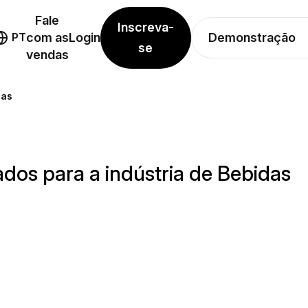
Fale
Inscreva-
Demonstração
PT
com as
Login
se
vendas
das
dos para a indústria de Bebidas