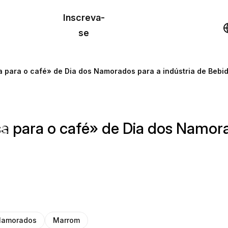
o de
Inscreva-
lo
Demonstração
se
los
 para o café» de Dia dos Namorados para a indústria de Bebi
cursos
 para o café» de Dia dos Namora
os
Namorados
Marrom