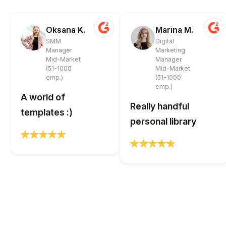
Oksana K.
Marina M.
SMM
Digital
Manager
Marketing
Mid-Market
Manager
(51-1000
Mid-Market
emp.)
(51-1000
emp.)
A world of
Really handful
templates :)
personal library