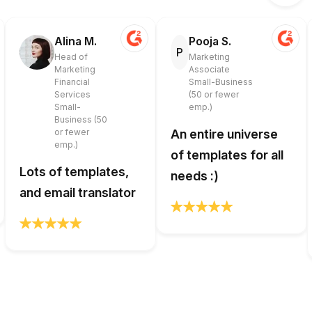
Alina M.
Pooja S.
P
Head of
Marketing
Marketing
Associate
Financial
Small-Business
Services
(50 or fewer
Small-
emp.)
Business (50
or fewer
An entire universe
emp.)
of templates for all
Lots of templates,
needs :)
and email translator