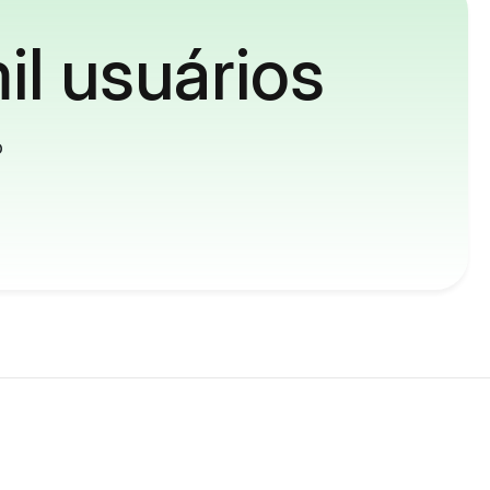
il usuários
o