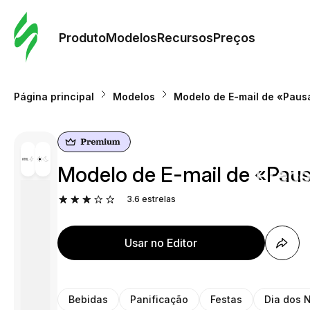
Pedid
Mode
Produto
Modelos
Recursos
Preços
Mode
Página principal
Modelos
Modelo de E-mail de «Pausa
Re
Modelo de E-mail de «Pausa
Preç
3.6
estrelas
Usar no Editor
Bebidas
Panificação
Festas
Dia dos 