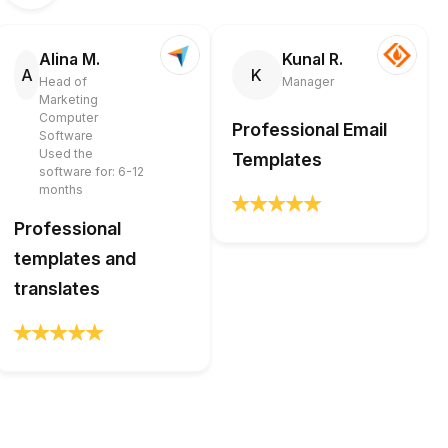
Alina M.
Kunal R.
A
K
Head of
Manager
Marketing
Computer
Professional Email
Software
Used the
Templates
software for: 6-12
months
Professional
templates and
translates