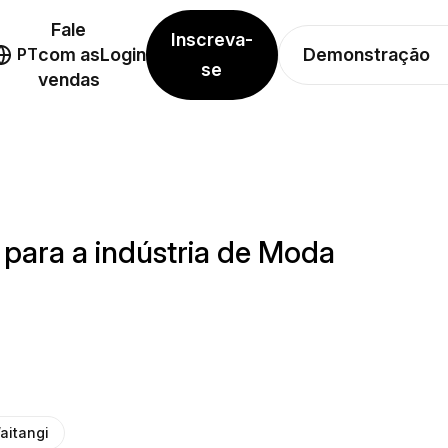
Fale
Inscreva-
Demonstração
PT
com as
Login
se
vendas
para a indústria de Moda
aitangi