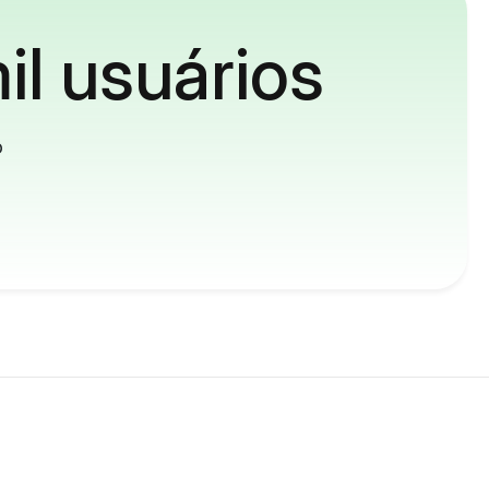
il usuários
o