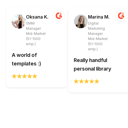
Oksana K.
Marina M.
SMM
Digital
Manager
Marketing
Mid-Market
Manager
(51-1000
Mid-Market
emp.)
(51-1000
emp.)
A world of
Really handful
templates :)
personal library