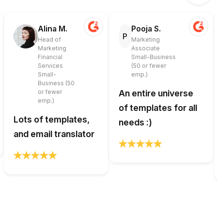
Alina M.
Pooja S.
P
Head of
Marketing
Marketing
Associate
Financial
Small-Business
Services
(50 or fewer
Small-
emp.)
Business (50
or fewer
An entire universe
emp.)
of templates for all
Lots of templates,
needs :)
and email translator