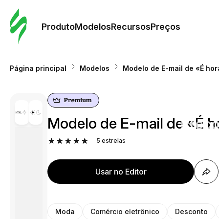
Pedid
Mode
Produto
Modelos
Recursos
Preços
Mode
Página principal
Modelos
Modelo de E-mail de «É hor
Re
Modelo de E-mail de «É ho
Preç
5
estrelas
Usar no Editor
Moda
Comércio eletrônico
Desconto