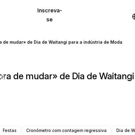
o de
Inscreva-
lo
Demonstração
se
los
a de mudar» de Dia de Waitangi para a indústria de Moda
cursos
ra de mudar» de Dia de Waitangi 
os
Festas
Cronômetro com contagem regressiva
Dia de W