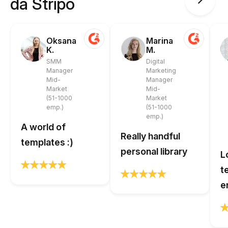
da Stripo
Oksana
Marina
K.
M.
SMM
Digital
Manager
Marketing
Mid-
Manager
Market
Mid-
(51-1000
Market
emp.)
(51-1000
emp.)
A world of
Really handful
templates :)
personal library
L
t
e