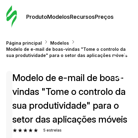
Pedid
Mode
Produto
Modelos
Recursos
Preços
Mode
Página principal
Modelos
Modelo de e-mail de boas-vindas "Tome o controlo da
Re
sua produtividade" para o setor das aplicações móveis
Modelo de e-mail de boas-
Preç
vindas "Tome o controlo da
sua produtividade" para o
setor das aplicações móveis
5
estrelas