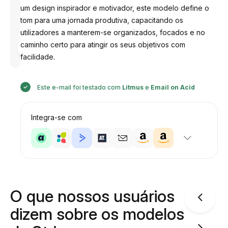
um design inspirador e motivador, este modelo define o
tom para uma jornada produtiva, capacitando os
utilizadores a manterem-se organizados, focados e no
Desenhado
caminho certo para atingir os seus objetivos com
por
Anastasiia
facilidade.
Este e-mail foi testado com
Litmus
e
Email on Acid
Integra-se com
O que nossos usuários
dizem sobre os modelos