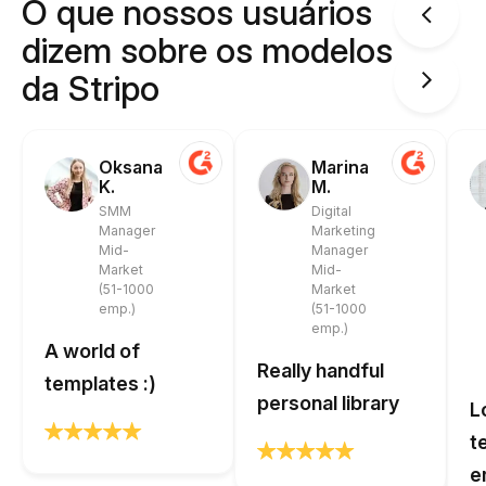
O que nossos usuários
dizem sobre os modelos
da Stripo
Oksana
Marina
K.
M.
SMM
Digital
Manager
Marketing
Mid-
Manager
Market
Mid-
(51-1000
Market
emp.)
(51-1000
emp.)
A world of
Really handful
templates :)
personal library
L
t
e