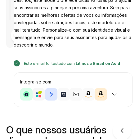
destinos, este modelo oferece dicas valiosas para ajudar
seus assinantes a planejar a próxima aventura. Seja para
encontrar as melhores ofertas de voos ou informações
privilegiadas sobre atrações locais, este modelo de e-
mail tem tudo. Personalize-o com sua identidade visual e
Desenhado
por
mensagem e envie para seus assinantes para ajudá-los a
Anastasiia
descobrir o mundo.
Este e-mail foi testado com
Litmus
e
Email on Acid
Integra-se com
O que nossos usuários