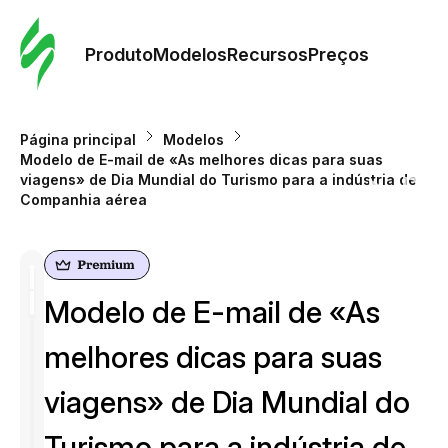
Pedid
Mode
Produto
Modelos
Recursos
Preços
Mode
Página principal
Modelos
Modelo de E-mail de «As melhores dicas para suas
Re
viagens» de Dia Mundial do Turismo para a indústria de
Companhia aérea
Preç
Modelo de E-mail de «As
melhores dicas para suas
viagens» de Dia Mundial do
Turismo para a indústria de