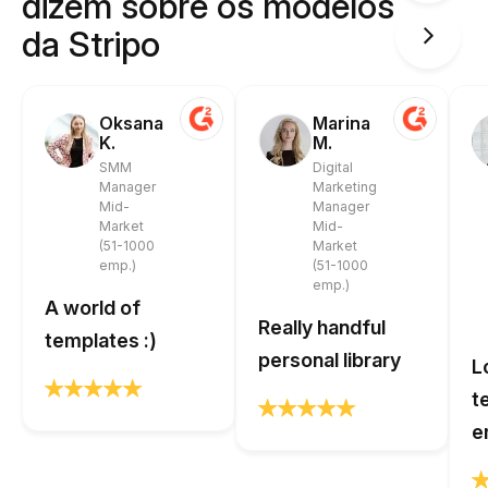
dizem sobre os modelos
da Stripo
Oksana
Marina
K.
M.
SMM
Digital
Manager
Marketing
Mid-
Manager
Market
Mid-
(51-1000
Market
emp.)
(51-1000
emp.)
A world of
Really handful
templates :)
personal library
L
t
e