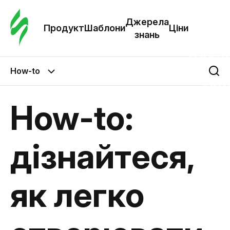
Замо
шабл
Джерела
Продукт
Шаблони
Ціни
знань
Шабл
How-to
Дж
зна
How-to:
Ціни
дізнайтеся,
як легко