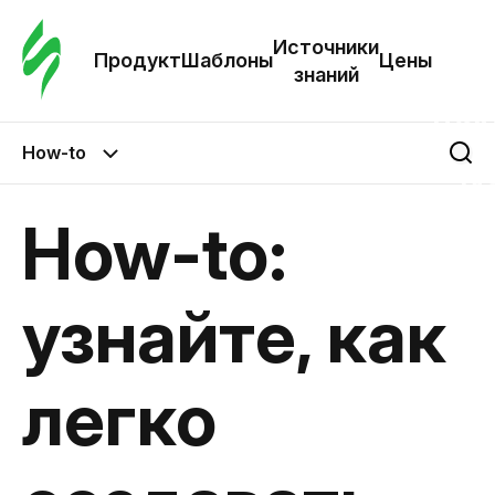
Зак
шаб
Источники
Продукт
Шаблоны
Цены
знаний
Ша
How-to
И
з
How-to:
Це
узнайте, как
легко