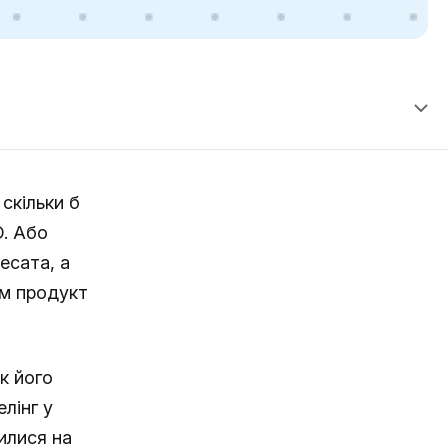
скільки б
O. Або
есата, а
ам продукт
к його
лінг у
илися на