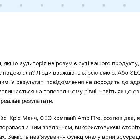
 якщо аудиторія не розуміє суті вашого продукту, 
не надсилали? Люди вважають їх рекламою. Або SE
им. У результаті повідомлення не доходить до адр
залишається на попередньому рівні, навіть якщо с
реальні результати.
йсі Кріс Манч, CEO компанії AmpiFire, розповідає, я
поралася з цим завданням, використовуючи сторіте
ах. Замість нав'язування функціоналу вони зосеред