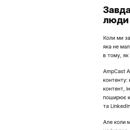
Завда
люди 
Коли ми з
яка не ма
в тому, як
AmpCast AI
контенту: 
контент, і
поширює к
та LinkedIn
Але коли 