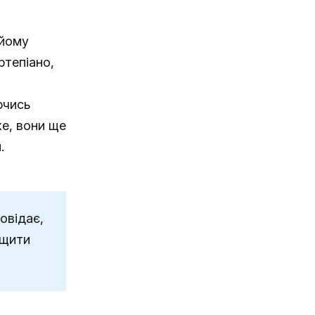
 йому
ртепіано,
ючись
же, вони ще
.
овідає,
ищити