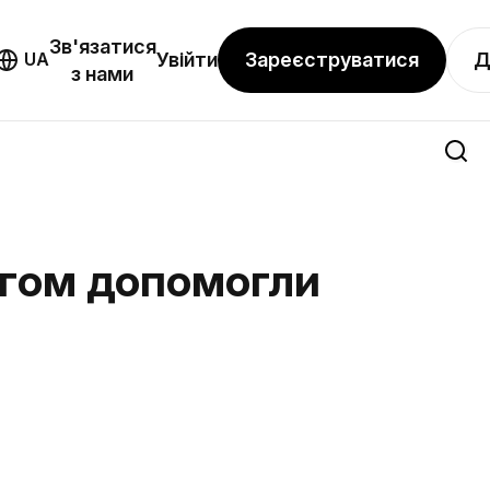
Зв'язатися
Зареєструватися
Д
UA
Увійти
з нами
інгом допомогли