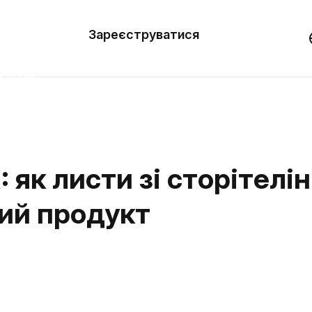
вити
он
Зареєструватися
Демо
они
ерела
нь
: як листи зі сторітел
вий продукт