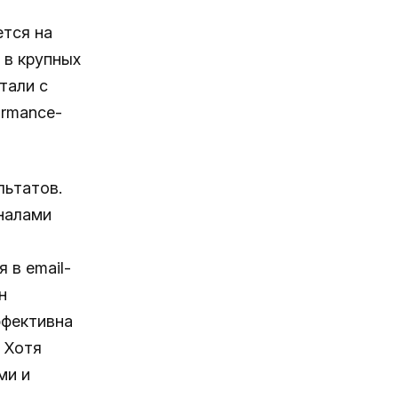
ется на
 в крупных
тали с
ormance-
льтатов.
аналами
 в email-
н
ффективна
 Хотя
ми и