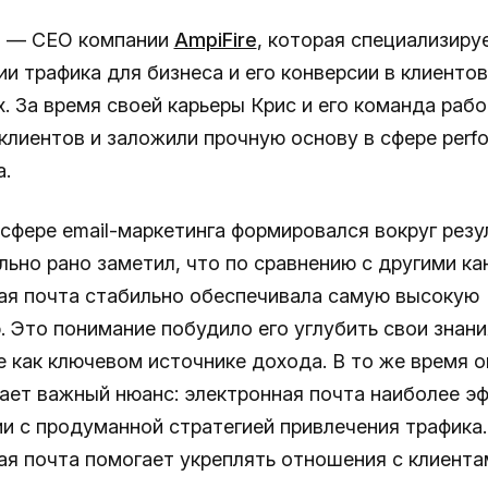
ч — CEO компании
AmpiFire
, которая специализиру
и трафика для бизнеса и его конверсии в клиентов
. За время своей карьеры Крис и его команда рабо
клиентов и заложили прочную основу в сфере perf
а.
 сфере email-маркетинга формировался вокруг резу
льно рано заметил, что по сравнению с другими к
ая почта стабильно обеспечивала самую высокую
 Это понимание побудило его углубить свои знания
е как ключевом источнике дохода. В то же время о
ает важный нюанс: электронная почта наиболее э
ии с продуманной стратегией привлечения трафика.
ая почта помогает укреплять отношения с клиента