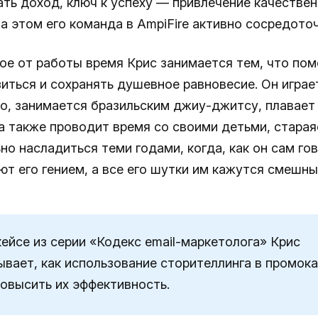
ать доход, ключ к успеху — привлечение качествен
а этом его команда в AmpiFire активно сосредоточ
ое от работы время Крис занимается тем, что пом
зиться и сохранять душевное равновесие. Он играе
о, занимается бразильским джиу-джитсу, плавает
 а также проводит время со своими детьми, старая
о насладиться теми годами, когда, как он сам гов
ют его гением, а все его шутки им кажутся смешны
кейсе из серии «Кодекс email-маркетолога» Крис
ывает, как использование сторителлинга в промок
овысить их эффективность.