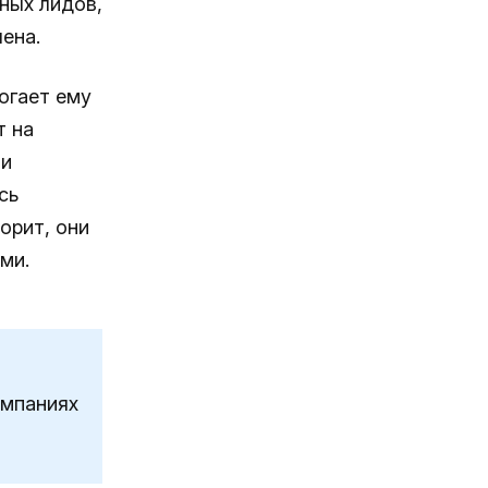
ных лидов,
ена.
огает ему
т на
 и
сь
орит, они
ми.
ампаниях