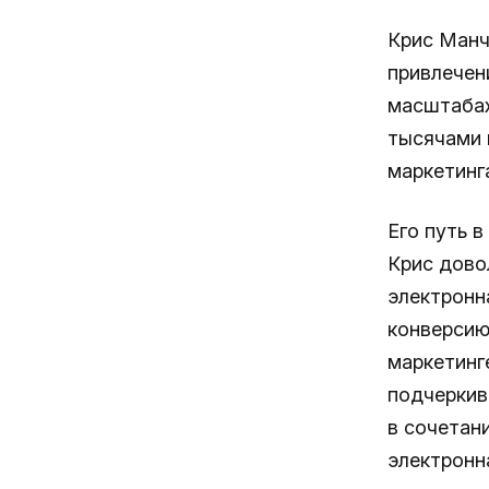
Крис Ман
привлечени
масштабах
тысячами 
маркетинг
Его путь в
Крис дово
электронн
конверсию.
маркетинг
подчеркив
в сочетан
электронн