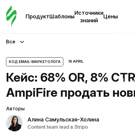
Зак
шаб
Источники
Продукт
Шаблоны
Цены
знаний
Ша
Все
И
з
16 APRIL
КОД EMAIL-МАРКЕТОЛОГА
Кейс: 68% OR, 8% CTR
Це
AmpiFire продать но
Авторы
Алина Самульская-Холина
Content team lead в Stripo