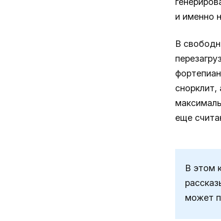
генериров
и именно н
В свободн
перезагру
фортепиан
снорклит,
максимальн
еще счита
В этом 
рассказ
может п