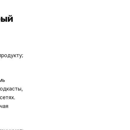
рый
продукту;
мь
подкасты,
сетях.
чая