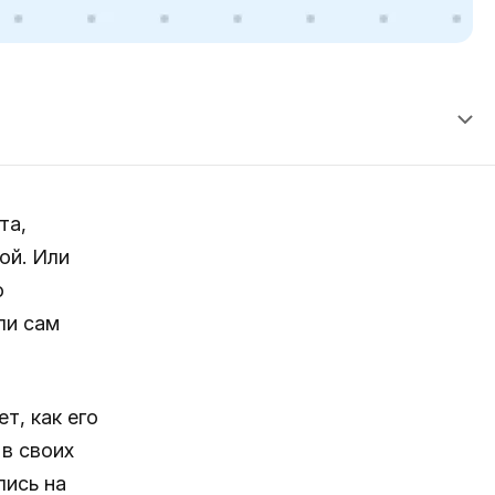
та,
ой. Или
о
ли сам
т, как его
 в своих
лись на