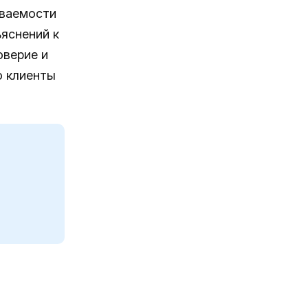
ываемости
ъяснений к
оверие и
о клиенты