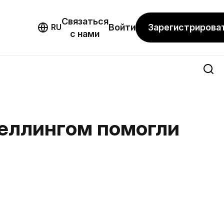
Связаться
мо
Зарегистрирова
RU
Войти
с нами
теллингом помогли