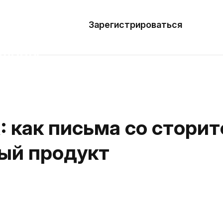
азать
лон
Зарегистрироваться
Де
блоны
сточники
наний
: как письма со стори
ны
вый продукт