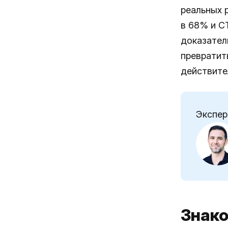
реальных 
в 68% и C
доказател
превратит
действите
Экспер
Знако