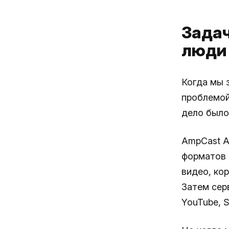
Задач
люди 
Когда мы 
проблемой
дело было
AmpCast A
форматов 
видео, кор
Затем сер
YouTube, Sp