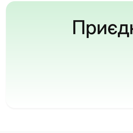
Приєдн