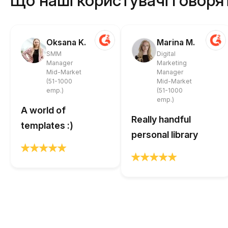
Що наші користувачі говоря
Oksana K.
Marina M.
SMM
Digital
Manager
Marketing
Mid-Market
Manager
(51-1000
Mid-Market
emp.)
(51-1000
emp.)
A world of
Really handful
templates :)
personal library