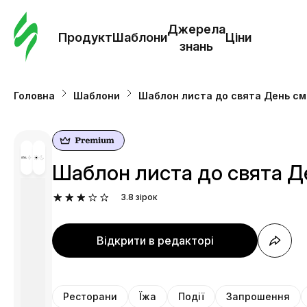
Замо
шабл
Джерела
Продукт
Шаблони
Ціни
знань
Шабл
Головна
Шаблони
Шаблон листа до свята День смі
Дж
зна
Шаблон листа до свята Де
Ціни
3.8
зірок
Відкрити в редакторі
Ресторани
Їжа
Події
Запрошення