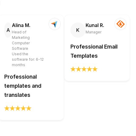
Alina M.
Kunal R.
A
K
Head of
Manager
Marketing
Computer
Professional Email
Software
Used the
Templates
software for: 6-12
months
Professional
templates and
translates