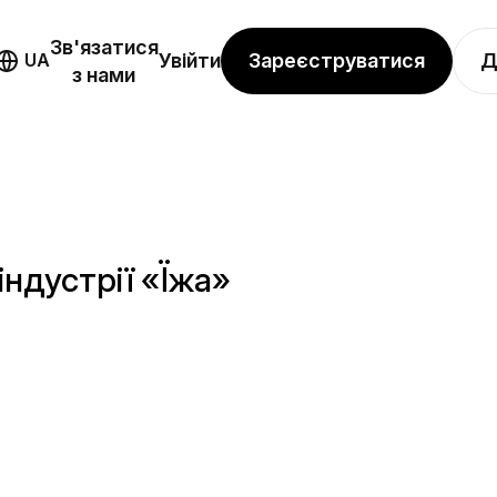
Зв'язатися
Зареєструватися
Д
UA
Увійти
з нами
ндустрії «Їжа»