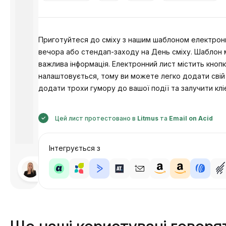
Приготуйтеся до сміху з нашим шаблоном електронн
вечора або стендап-заходу на День сміху. Шаблон ма
важлива інформація. Електронний лист містить кнопк
налаштовується, тому ви можете легко додати свій
додати трохи гумору до вашої події та залучити клі
Цей лист протестовано в
Litmus
та
Email on Acid
Інтегрується з
Розроблено
Анастасія