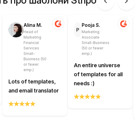
ть про шаблони Stripo
Alina M.
Pooja S.
P
Head of
Marketing
Marketing
Associate
Financial
Small-Business
Services
(50 or fewer
Small-
emp.)
Business (50
or fewer
An entire universe
emp.)
of templates for all
Lots of templates,
needs :)
and email translator