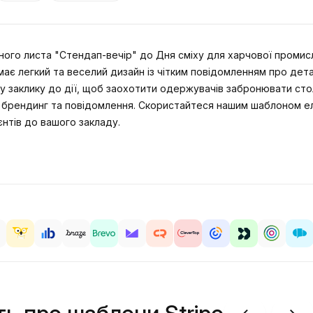
ого листа "Стендап-вечір" до Дня сміху для харчової промисл
є легкий та веселий дизайн із чітким повідомленням про деталі
у заклику до дії, щоб заохотити одержувачів забронювати стол
 брендинг та повідомлення. Скористайтеся нашим шаблоном ел
єнтів до вашого закладу.