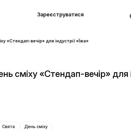
вити
он
Зареєструватися
Демо
они
ху «Стендап-вечір» для індустрії «Їжа»
ерела
нь
нь сміху «Стендап-вечір» для і
Свята
День сміху