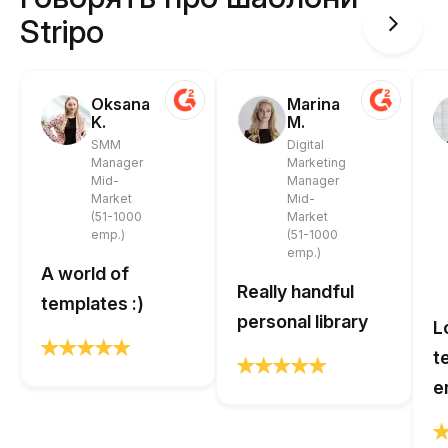
Stripo
Oksana
Marina
K.
M.
SMM
Digital
Manager
Marketing
Mid-
Manager
Market
Mid-
(51-1000
Market
emp.)
(51-1000
emp.)
A world of
Really handful
templates :)
personal library
L
t
e