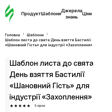
Замо
шабл
Джерела
Продукт
Шаблони
Ціни
знань
Шабл
Головна
Шаблони
Шаблон листа до свята День взяття Бастилії
Дж
«Шановний Гість» для індустрії «Захоплення»
зна
Шаблон листа до свята
Ціни
День взяття Бастилії
«Шановний Гість» для
індустрії «Захоплення»
5
зірок