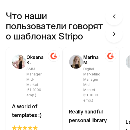
Что наши
пользователи говорят
о шаблонах Stripo
Oksana
Marina
K.
M.
SMM
Digital
Manager
Marketing
Mid-
Manager
Market
Mid-
(51-1000
Market
emp.)
(51-1000
emp.)
A world of
Really handful
templates :)
personal library
L