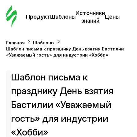
Зак
шаб
Источники
Продукт
Шаблоны
Цены
знаний
Ша
Главная
Шаблоны
Шаблон письма к празднику День взятия Бастилии
И
«Уважаемый гость» для индустрии «Хобби»
з
Шаблон письма к
Це
празднику День взятия
Бастилии «Уважаемый
гость» для индустрии
«Хобби»