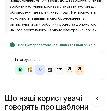
повідомлення. Чіткий заклик до дії заохочує клієнтів
зробити наступний крок і запланувати зустріч для
обговорення деталей їхньої події. Не пропустіть
можливість підвищити свої бронювання та
Розроблено
оптимізувати свій робочий процес за допомогою
Анастасія
нашого ефективного шаблону електронної пошти.
Цей лист протестовано в
Litmus
та
Email on Acid
Інтегрується з
Що наші користувачі
говорять про шаблони