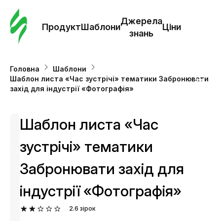
Замо
шабл
Джерела
Продукт
Шаблони
Ціни
знань
Шабл
Головна
Шаблони
Шаблон листа «Час зустрічі» тематики Забронювати
Дж
захід для індустрії «Фотографія»
зна
Шаблон листа «Час
Ціни
зустрічі» тематики
Забронювати захід для
індустрії «Фотографія»
2.6
зірок