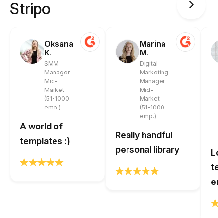
Stripo
Oksana
Marina
K.
M.
SMM
Digital
Manager
Marketing
Mid-
Manager
Market
Mid-
(51-1000
Market
emp.)
(51-1000
emp.)
A world of
Really handful
templates :)
personal library
L
t
e