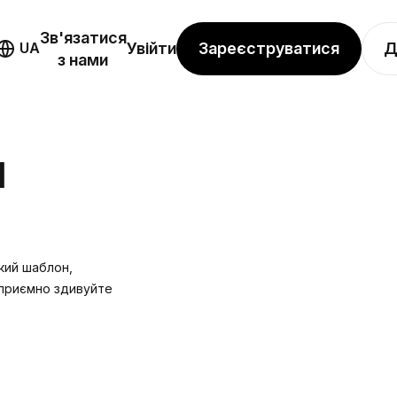
Зв'язатися
Зареєструватися
Д
UA
Увійти
з нами
Я
який шаблон,
і приємно здивуйте