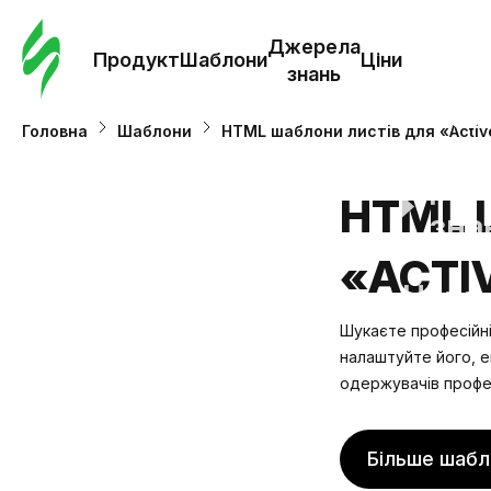
Замо
шабл
Джерела
Продукт
Шаблони
Ціни
знань
Шабл
Головна
Шаблони
HTML шаблони листів для «Active
Дж
HTML 
зна
«ACTI
Ціни
Шукаєте професійні 
налаштуйте його, е
одержувачів профе
Більше шабл