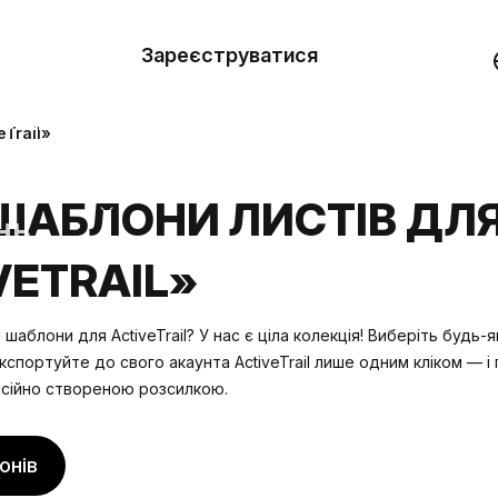
вити
он
Зареєструватися
Демо
они
Trail»
ерела
ШАБЛОНИ ЛИСТІВ ДЛ
нь
VETRAIL»
шаблони для ActiveTrail? У нас є ціла колекція! Виберіть будь-
кспортуйте до свого акаунта ActiveTrail лише одним кліком — 
сійно створеною розсилкою.
онів