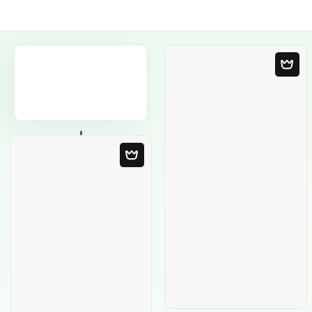
Порожній
шаблон