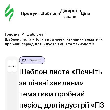
Замо
шабл
Джерела
Продукт
Шаблони
Ціни
знань
Шабл
Головна
Шаблони
Шаблон листа «Почніть за лічені хвилини» тематики
Дж
пробний період для індустрії «ПЗ та технології»
зна
Ціни
Шаблон листа «Почніть
за лічені хвилини»
тематики пробний
період для індустрії «ПЗ