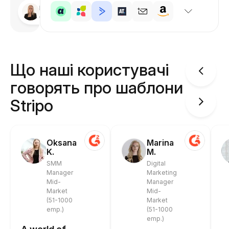
Розроблено
Анастасія
Що наші користувачі
говорять про шаблони
Stripo
Oksana
Marina
K.
M.
SMM
Digital
Manager
Marketing
Mid-
Manager
Market
Mid-
(51-1000
Market
emp.)
(51-1000
emp.)