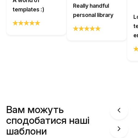
A world of
Really handful
templates :)
personal library
L
t
e
Вам можуть
сподобатися наші
шаблони