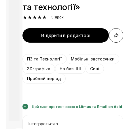
та технології»
5
зірок
Відкрити в редакторі
ПЗ та Технології
Мобільні застосунки
3D-графіка
На базі ШІ
Сині
Пробний період
Цей лист протестовано в
Litmus
та
Email on Acid
Інтегрується з