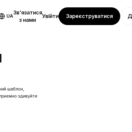
Зв'язатися
Зареєструватися
Д
UA
Увійти
з нами
Я
який шаблон,
і приємно здивуйте