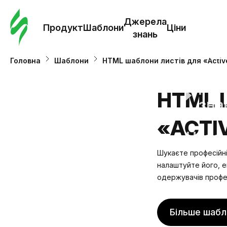
Замо
шабл
Джерела
Продукт
Шаблони
Ціни
знань
Шабл
Головна
Шаблони
HTML шаблони листів для «Active
Дж
HTML 
зна
«ACTI
Ціни
Шукаєте професійні 
налаштуйте його, е
одержувачів профе
Більше шабл