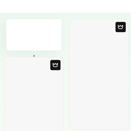
Порожній
шаблон