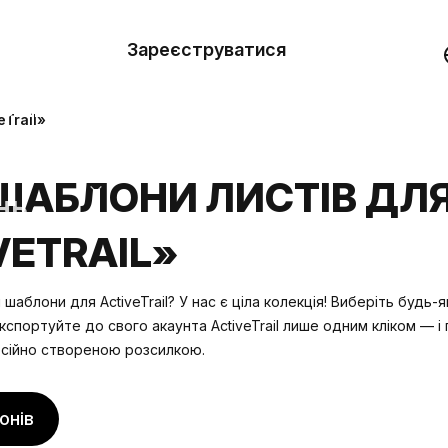
вити
он
Зареєструватися
Демо
они
Trail»
ерела
ШАБЛОНИ ЛИСТІВ ДЛ
нь
VETRAIL»
шаблони для ActiveTrail? У нас є ціла колекція! Виберіть будь-
кспортуйте до свого акаунта ActiveTrail лише одним кліком — 
сійно створеною розсилкою.
онів