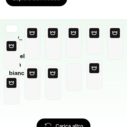
Modello
in
bianco
Carica altro