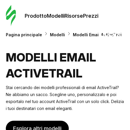
Ordine 
modelli
Prodotto
Modelli
Risorse
Prezzi
Modelli
Pagina principale
Modelli
Modelli Email ActiveTrail
Riso
MODELLI EMAIL
ACTIVETRAIL
Prezzi
Stai cercando dei modelli professionali di email ActiveTrail?
Ne abbiamo un sacco. Scegline uno, personalizzalo e poi
esportalo nel tuo account ActiveTrail con un solo click. Delizia
i tuoi destinatari con email eleganti.
Esplora altri modelli