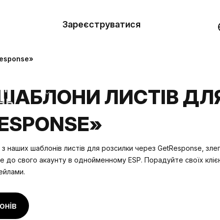
вити
он
Зареєструватися
Демо
они
Response»
ерела
ШАБЛОНИ ЛИСТІВ ДЛ
нь
ESPONSE»
 з наших шаблонів листів для розсилки через GetResponse, зле
е до свого акаунту
в однойменному ESP. Порадуйте своїх кліє
ейлами.
онів