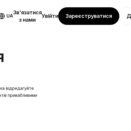
Зв'язатися
Зареєструватися
Д
UA
Увійти
з нами
Я
гка відредагуйте
нтів привабливими