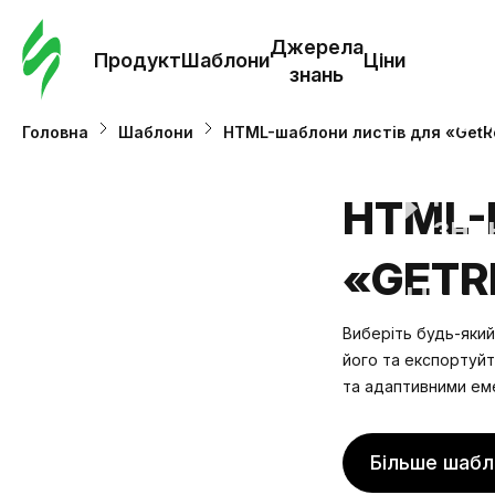
Замо
шабл
Джерела
Продукт
Шаблони
Ціни
знань
Шабл
Головна
Шаблони
HTML-шаблони листів для «Get
Дж
HTML-
зна
«GETR
Ціни
Виберіть будь-який
його та
експортуйт
та адаптивними ем
Більше шабл