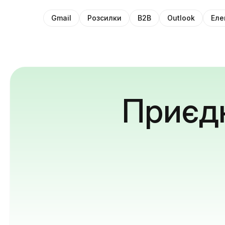
Gmail
Розсилки
B2B
Outlook
Еле
Приєдн