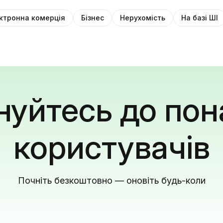
ктронна комерція
Бізнес
Нерухомість
На базі ШІ
уйтесь до пон
користувачів
Почніть безкоштовно — оновіть будь-коли