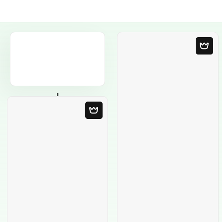
Порожній
шаблон