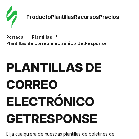
Orde
plant
Producto
Plantillas
Recursos
Precios
Plant
Portada
Plantillas
Plantillas de correo electrónico GetResponse
Re
PLANTILLAS DE
Prec
CORREO
ELECTRÓNICO
GETRESPONSE
Elija cualquiera de nuestras plantillas de boletines de