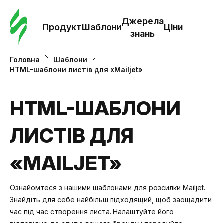
Замо
шабл
Джерела
Продукт
Шаблони
Ціни
знань
Шабл
Головна
Шаблони
HTML-шаблони листів для «Mailjet»
Дж
зна
HTML-ШАБЛОНИ
ЛИСТІВ ДЛЯ
Ціни
«MAILJET»
Ознайомтеся з нашими шаблонами для розсилки Mailjet.
Знайдіть для себе найбільш підходящий, щоб заощадити
час під час створення листа. Налаштуйте його