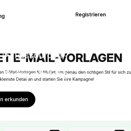
Musterauftrag
Registrieren
De
ng
E-Mail-
Vorlagen
Ressourcen
ET E-MAIL-VORLAGEN
Preisgestaltung
n E-Mail-Vorlagen für Mailjet, um genau den richtigen Stil für sich z
ns kleinste Detail an und starten Sie Ihre Kampagne!
en erkunden