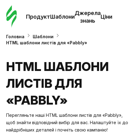
Замо
шабл
Джерела
Продукт
Шаблони
Ціни
знань
Шабл
Головна
Шаблони
HTML шаблони листів для «Pabbly»
Дж
зна
HTML ШАБЛОНИ
ЛИСТІВ ДЛЯ
Ціни
«PABBLY»
Перегляньте наші HTML шаблони листів для «Pabbly»,
щоб знайти відповідний вибір для вас. Налаштуйте їх до
найдрібніших деталей і почніть свою кампанію!