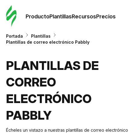
Orde
plant
Producto
Plantillas
Recursos
Precios
Plant
Portada
Plantillas
Plantillas de correo electrónico Pabbly
Re
PLANTILLAS DE
Prec
CORREO
ELECTRÓNICO
PABBLY
Écheles un vistazo a nuestras plantillas de correo electrónico