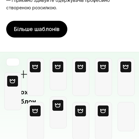
— і приємно здивуйте одержувачів професійно
створеною розсилкою.
Більше шаблонів
Порожній
шаблон