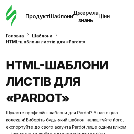
Замо
шабл
Джерела
Продукт
Шаблони
Ціни
знань
Шабл
Головна
Шаблони
HTML-шаблони листів для «Pardot»
Дж
зна
HTML-ШАБЛОНИ
ЛИСТІВ ДЛЯ
Ціни
«PARDOT»
Шукаєте професійні шаблони для Pardot? У нас є ціла
колекція! Виберіть будь-який шаблон, налаштуйте його,
експортуйте до свого акаунта Pardot лише одним кліком