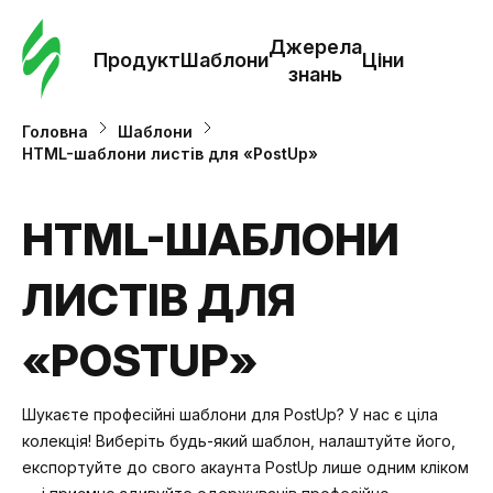
Замо
шабл
Джерела
Продукт
Шаблони
Ціни
знань
Шабл
Головна
Шаблони
HTML-шаблони листів для «PostUp»
Дж
зна
HTML-ШАБЛОНИ
ЛИСТІВ ДЛЯ
Ціни
«POSTUP»
Шукаєте професійні шаблони для PostUp? У нас є ціла
колекція! Виберіть будь-який шаблон, налаштуйте його,
експортуйте до свого акаунта PostUp лише одним кліком