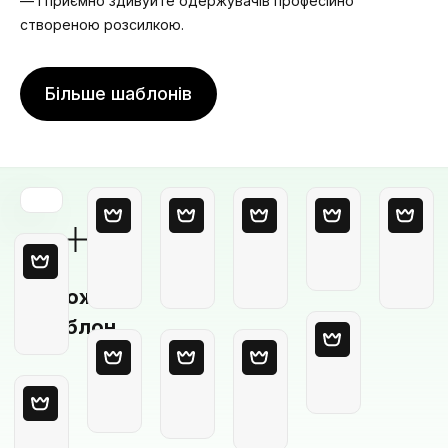
— і приємно здивуйте одержувачів професійно
створеною розсилкою.
Більше шаблонів
Порожній
шаблон