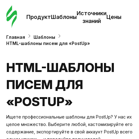
Зак
шаб
Источники
Продукт
Шаблоны
Цены
знаний
Ша
Главная
Шаблоны
HTML-шаблоны писем для «PostUp»
И
з
HTML-ШАБЛОНЫ
ПИСЕМ ДЛЯ
Це
«POSTUP»
Ищете профессиональные шаблоны для PostUp? У нас их
целое множество. Выберите любой, кастомизируйте его
содержание, экспортируйте в свой аккаунт PostUp всего