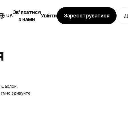
Зв'язатися
Зареєструватися
Д
UA
Увійти
з нами
Я
й шаблон,
иємно здивуйте