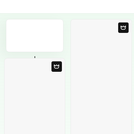
Порожній
шаблон