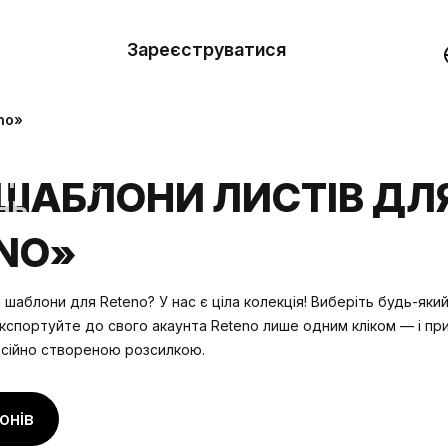
вити
он
Зареєструватися
Демо
они
no»
ерела
ШАБЛОНИ ЛИСТІВ ДЛ
нь
NO»
 шаблони для Reteno? У нас є ціла колекція! Виберіть будь-яки
кспортуйте до свого акаунта Reteno лише одним кліком — і пр
сійно створеною розсилкою.
онів