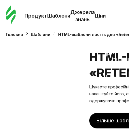
Замо
шабл
Джерела
Продукт
Шаблони
Ціни
знань
Шабл
Головна
Шаблони
HTML-шаблони листів для «Rete
Дж
HTML-
зна
«RETE
Ціни
Шукаєте професійні
налаштуйте його, е
одержувачів профе
Більше шабл