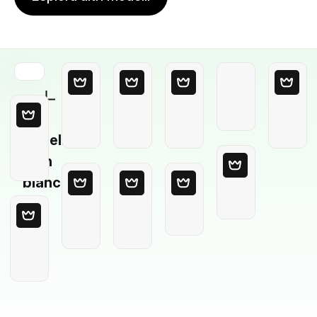
Modello
in
bianco