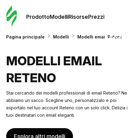
Ordine 
modelli
Prodotto
Modelli
Risorse
Prezzi
Modelli
Pagina principale
Modelli
Modelli email Reteno
Riso
MODELLI EMAIL
RETENO
Prezzi
Stai cercando dei modelli professionali di email Reteno? Ne
abbiamo un sacco. Scegline uno, personalizzalo e poi
esportalo nel tuo account Reteno con un solo click. Delizia i
tuoi destinatari con email eleganti.
Esplora altri modelli