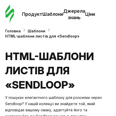
Замо
шабл
Джерела
Продукт
Шаблони
Ціни
знань
Шабл
Головна
Шаблони
HTML-шаблони листів для «Sendloop»
Дж
зна
HTML-ШАБЛОНИ
ЛИСТІВ ДЛЯ
Ціни
«SENDLOOP»
У пошуках елегантного шаблону для розсилки через
Sendloop? У нашій колекції ви знайдете той, який
відповідає вашому смаку, адаптуйте його та