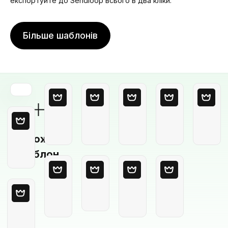
експортуйте до Sendloop всього в два кліки.
Більше шаблонів
Порожній
шаблон