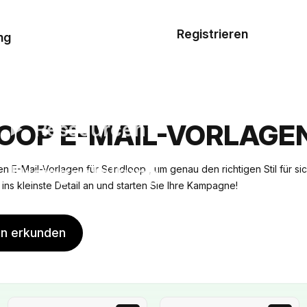
Musterauftrag
Registrieren
De
ng
E-Mail-
Vorlagen
Ressourcen
OOP E-MAIL-VORLAGE
Preisgestaltung
en E-Mail-Vorlagen für Sendloop , um genau den richtigen Stil für si
is ins kleinste Detail an und starten Sie Ihre Kampagne!
en erkunden