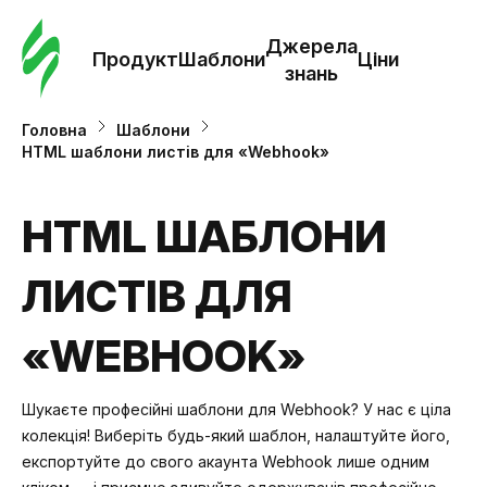
Замо
шабл
Джерела
Продукт
Шаблони
Ціни
знань
Шабл
Головна
Шаблони
HTML шаблони листів для «Webhook»
Дж
зна
HTML ШАБЛОНИ
ЛИСТІВ ДЛЯ
Ціни
«WEBHOOK»
Шукаєте професійні шаблони для Webhook? У нас є ціла
колекція! Виберіть будь-який шаблон, налаштуйте його,
експортуйте до свого акаунта Webhook лише одним