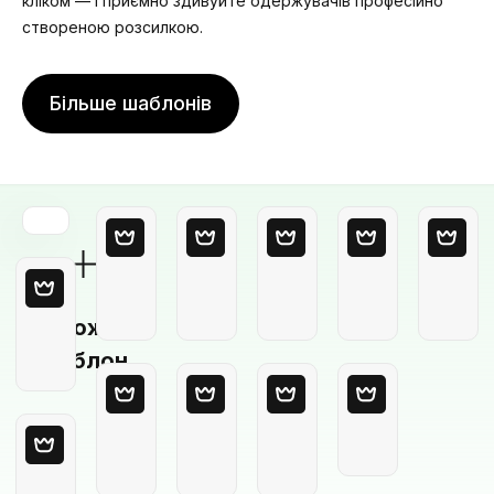
кліком — і приємно здивуйте одержувачів професійно
створеною розсилкою.
Більше шаблонів
Порожній
шаблон