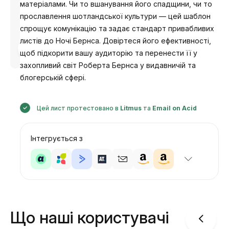
матеріалами. Чи то вшанування його спадщини, чи то
прославлення шотландської культури — цей шаблон
спрощує комунікацію та задає стандарт привабливих
листів до Ночі Бернса. Довіртеся його ефективності,
Розроблено
Анастасія
щоб підкорити вашу аудиторію та перенести її у
захопливий світ Роберта Бернса у видавничій та
блогерській сфері.
Цей лист протестовано в
Litmus
та
Email on Acid
Інтегрується з
Що наші користувачі