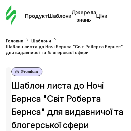
Замо
шабл
Джерела
Продукт
Шаблони
Ціни
знань
Шабл
Головна
Шаблони
Шаблон листа до Ночі Бернса "Світ Роберта Бернса"
Дж
для видавничої та блогерської сфери
зна
Ціни
Шаблон листа до Ночі
Бернса "Світ Роберта
Бернса" для видавничої та
блогерської сфери