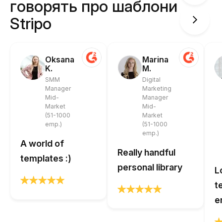
говорять про шаблони
Stripo
Oksana
Marina
K.
M.
SMM
Digital
Manager
Marketing
Mid-
Manager
Market
Mid-
(51-1000
Market
emp.)
(51-1000
emp.)
A world of
Really handful
templates :)
personal library
L
t
e