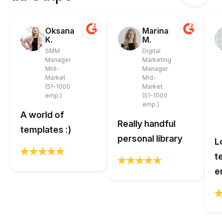
Oksana
Marina
K.
M.
SMM
Digital
Manager
Marketing
Mid-
Manager
Market
Mid-
(51-1000
Market
emp.)
(51-1000
emp.)
A world of
Really handful
templates :)
personal library
L
t
e