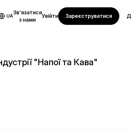
Зв'язатися
Зареєструватися
Д
UA
Увійти
з нами
дустрії "Напої та Кава"