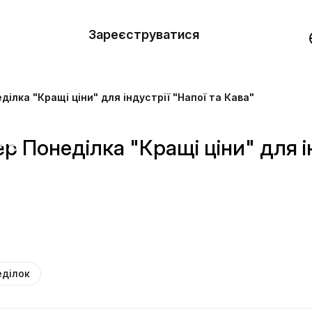
вити
он
Зареєструватися
Демо
они
ілка "Кращі ціни" для індустрії "Напої та Кава"
ерела
нь
р Понеділка "Кращі ціни" для ін
еділок