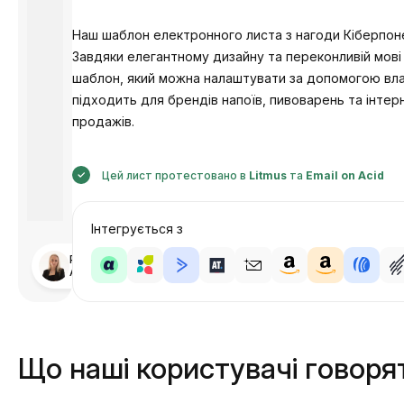
Наш шаблон електронного листа з нагоди Кіберпонед
Завдяки елегантному дизайну та переконливій мові
шаблон, який можна налаштувати за допомогою вла
підходить для брендів напоїв, пивоварень та інте
продажів.
Цей лист протестовано в
Litmus
та
Email on Acid
Інтегрується з
Розроблено
Анастасія
Що наші користувачі говоря