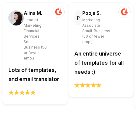
Alina M.
Pooja S.
P
Head of
Marketing
Marketing
Associate
Financial
Small-Business
Services
(50 or fewer
Small-
emp.)
Business (50
or fewer
An entire universe
emp.)
of templates for all
Lots of templates,
needs :)
and email translator