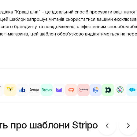
ілка "Кращі ціни" – це ідеальний спосіб просувати ваші напо
 цей шаблон запрошує читачів скористатися вашими ексклюзивн
сного брендингу та повідомлення, є ефективним способом збіл
рнет-магазинів, цей шаблон обов’язково виділятиметься на пе
ть про шаблони Stripo