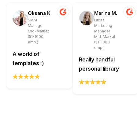
Oksana K.
Marina M.
SMM
Digital
Manager
Marketing
Mid-Market
Manager
(51-1000
Mid-Market
emp.)
(51-1000
emp.)
A world of
Really handful
templates :)
personal library