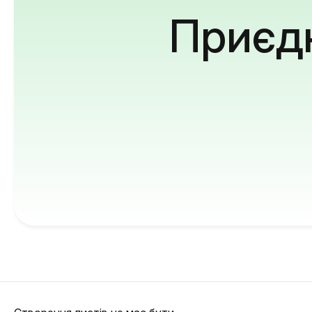
Приєдн