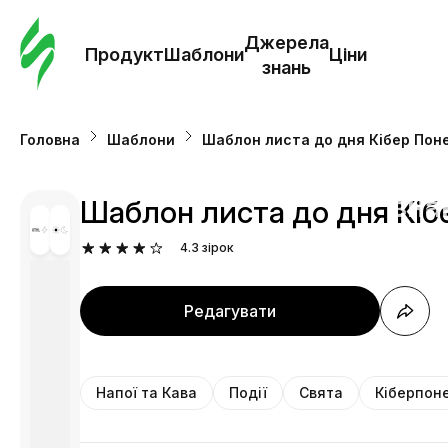
Замо
шабл
Джерела
Продукт
Шаблони
Ціни
знань
Шабл
Головна
Шаблони
Шаблон листа до дня Кібер Понед
Дж
зна
Шаблон листа до дня Кібе
4.3
зірок
Ціни
Редагувати
Напої та Кава
Події
Свята
Кіберпон