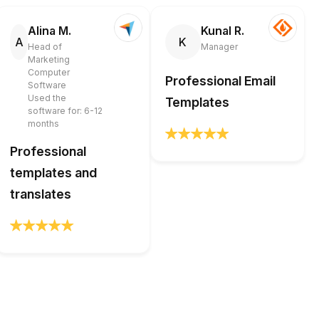
Alina M.
Kunal R.
A
K
Head of
Manager
Marketing
Computer
Professional Email
Software
Used the
Templates
software for: 6-12
months
Professional
templates and
translates