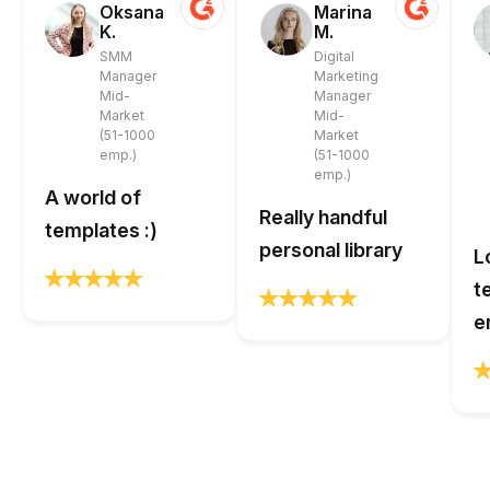
Oksana
Marina
K.
M.
SMM
Digital
Manager
Marketing
Mid-
Manager
Market
Mid-
(51-1000
Market
emp.)
(51-1000
emp.)
A world of
Really handful
templates :)
personal library
L
t
e