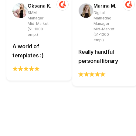
Oksana K.
Marina M.
SMM
Digital
Manager
Marketing
Mid-Market
Manager
(51-1000
Mid-Market
emp.)
(51-1000
emp.)
A world of
Really handful
templates :)
personal library