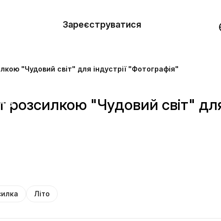
вити
он
Зареєструватися
Демо
они
кою "Чудовий світ" для індустрії "Фотографія"
ерела
нь
 розсилкою "Чудовий світ" для
силка
Літо