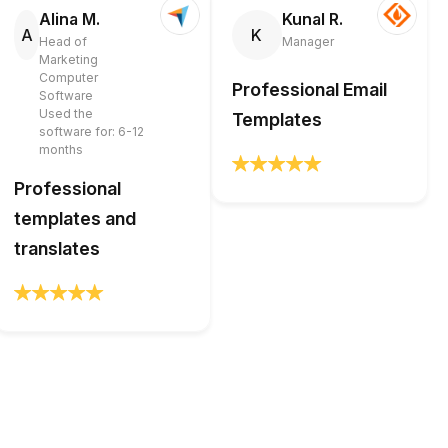
Alina M.
Kunal R.
A
K
Head of
Manager
Marketing
Computer
Professional Email
Software
Used the
Templates
software for: 6-12
months
Professional
templates and
translates