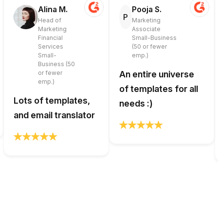
Alina M.
Pooja S.
P
Head of
Marketing
Marketing
Associate
Financial
Small-Business
Services
(50 or fewer
Small-
emp.)
Business (50
or fewer
An entire universe
emp.)
of templates for all
Lots of templates,
needs :)
and email translator