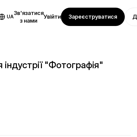
Зв'язатися
Зареєструватися
Д
UA
Увійти
з нами
 індустрії "Фотографія"