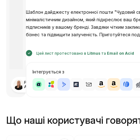
Шаблон дайджесту електронної пошти "Чудовий світ
мінімалістичним дизайном, який підкреслює ваш бр
підписників у вашому бренді. Завдяки чітким закл
бізнес та підвищити залученість. Приготуйтеся п
Цей лист протестовано в
Litmus
та
Email on Acid
Інтегрується з
Розроблено
Анастасія
Що наші користувачі говоря