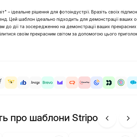
" – ідеальне рішення для фотоіндустрії. Вразіть своїх підпи
енд. Цей шаблон ідеально підходить для демонстрації ваших ос
икам до дії та зосередженню на демонстрації ваших прекрасни
оділитися своїм прекрасним світом за допомогою цього пригол
ть про шаблони Stripo