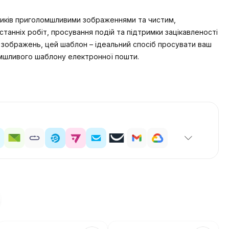
сників приголомшливими зображеннями та чистим,
танніх робіт, просування подій та підтримки зацікавленості
х зображень, цей шаблон – ідеальний спосіб просувати ваш
омшливого шаблону електронної пошти.