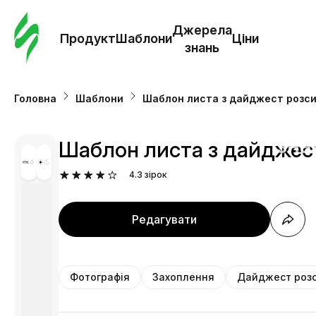
Замо
шабл
Джерела
Продукт
Шаблони
Ціни
знань
Шабл
Головна
Шаблони
Шаблон листа з дайджест розсил
Дж
зна
Шаблон листа з дайджест
4.3
зірок
Ціни
Редагувати
Фотографія
Захоплення
Дайджест роз