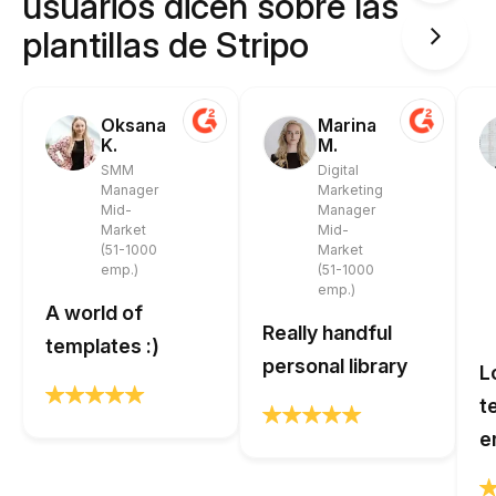
usuarios dicen sobre las
plantillas de Stripo
Oksana
Marina
K.
M.
SMM
Digital
Manager
Marketing
Mid-
Manager
Market
Mid-
(51-1000
Market
emp.)
(51-1000
emp.)
A world of
Really handful
templates :)
personal library
L
t
e