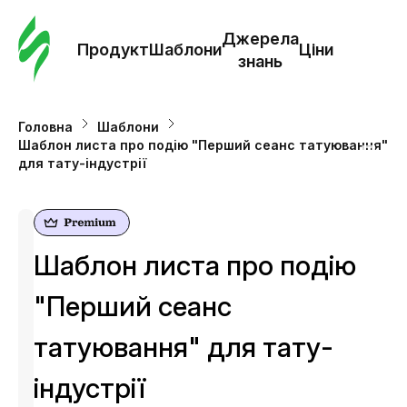
Замо
шабл
Джерела
Продукт
Шаблони
Ціни
знань
Шабл
Головна
Шаблони
Шаблон листа про подію "Перший сеанс татуювання"
Дж
для тату-індустрії
зна
Ціни
Шаблон листа про подію
"Перший сеанс
татуювання" для тату-
індустрії