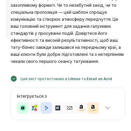
захопливому форматі. Чи то незабутній захід, чи то
спеціальна пропозиція — цей шаблон спрощує
комунікацію та створює атмосферу передчуття. Це
Розроблено
ваш головний інструмент для задання галузевих
Анастасія
стандартів у просуванні подій. Довіртеся його
ефективності та високій результативності, щоб ваш
тату-бізнес завжди залишався на передньому краї, а
ваші клієнти були добре підготовлені та з нетерпінням
чекали свого першого сеансу татуювання.
Цей лист протестовано в
Litmus
та
Email on Acid
Інтегрується з