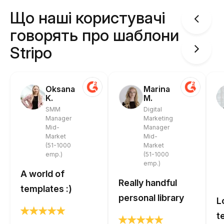
Що наші користувачі
говорять про шаблони
Stripo
Oksana
Marina
K.
M.
SMM
Digital
Manager
Marketing
Mid-
Manager
Market
Mid-
(51-1000
Market
emp.)
(51-1000
emp.)
A world of
Really handful
templates :)
personal library
L
t